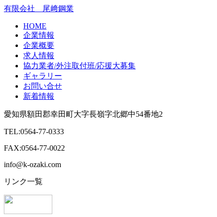
有限会社 尾﨑鋼業
HOME
企業情報
企業概要
求人情報
協力業者/外注取付班/応援大募集
ギャラリー
お問い合せ
新着情報
愛知県額田郡幸田町大字長嶺字北郷中54番地2
TEL:0564-77-0333
FAX:0564-77-0022
info@k-ozaki.com
リンク一覧